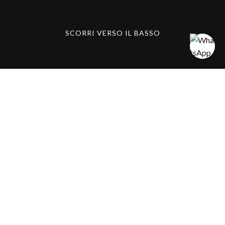
SCORRI VERSO IL BASSO
Brasile Samba
Show: ritmo, colori
e spettacolo alla
Baia delle Rose
Venerdì 19 giugno alle ore 21:00 la Baia delle