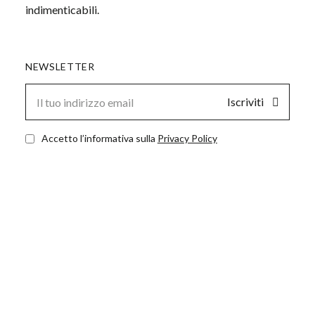
indimenticabili.
NEWSLETTER
Iscriviti
Accetto l’informativa sulla
Privacy Policy
Nata per chi ama viaggiare in libertà, Baia delle
Rose è il punto di partenza ideale per esplorare il
Lago d’Iseo e la Val Camonica. Appartamenti
curati, una comoda area camper, servizi su
misura e una natura generosa: qui ogni