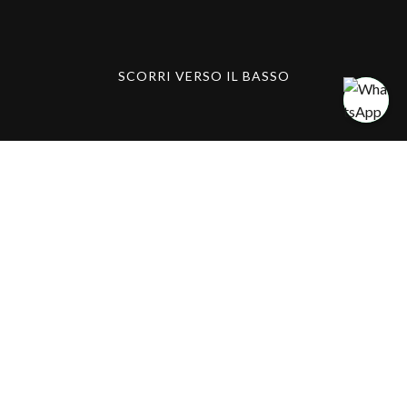
SCORRI VERSO IL BASSO
Jova Band Summer
Party: la grande
festa dell’estate
arriva alla Baia
delle Rose